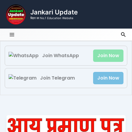
Skip
to
Jankari Update
content
बिहार का No.1 Education Website
Sea
Join WhatsApp
Join Now
Join Telegram
Join Now