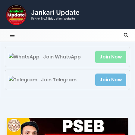
Skip
to
Jankari Update
content
बिहार का No.1 Education Website
Sea
Join WhatsApp
Join Now
Join Telegram
Join Now