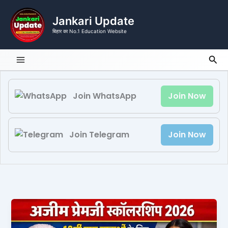
Skip
to
Jankari Update
content
बिहार का No.1 Education Website
Sea
Join WhatsApp
Join Now
Join Telegram
Join Now