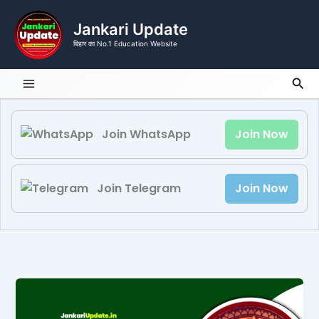
Skip
to
Jankari Update
content
बिहार का No.1 Education Website
Sea
Join WhatsApp
Join Now
Join Telegram
Join Now