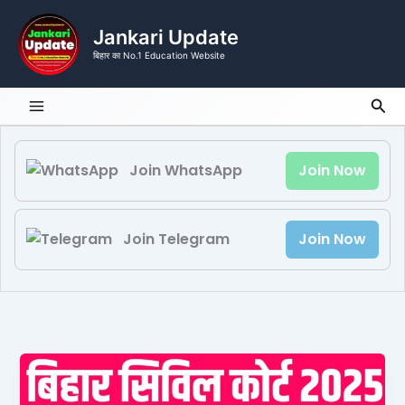
Skip
to
Jankari Update
content
बिहार का No.1 Education Website
Sea
Join WhatsApp
Join Now
Join Telegram
Join Now