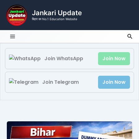
Skip
to
Jankari Update
content
बिहार का No.1 Education Website
Sea
Join WhatsApp
Join Now
Join Telegram
Join Now