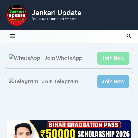
Skip
to
Jankari Update
content
बिहार का No.1 Education Website
Sea
Join WhatsApp
Join Now
Join Telegram
Join Now