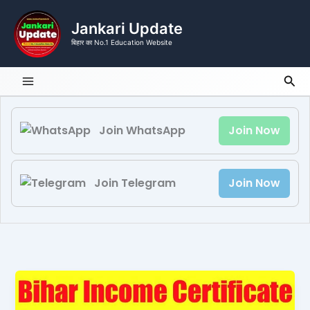
Skip
to
Jankari Update
content
बिहार का No.1 Education Website
Sea
Join WhatsApp
Join Now
Join Telegram
Join Now