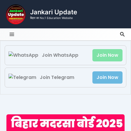
Skip
to
Jankari Update
content
बिहार का No.1 Education Website
Sea
Join WhatsApp
Join Now
Join Telegram
Join Now