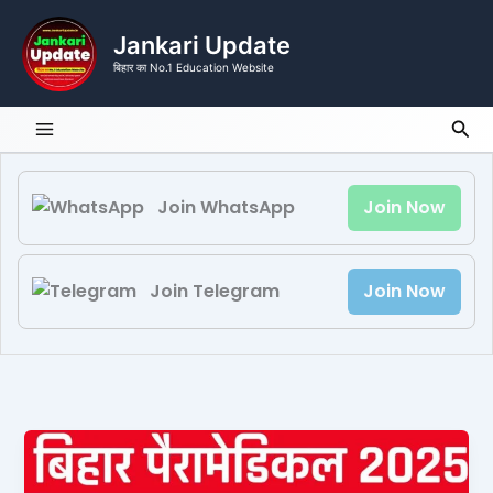
Skip
to
Jankari Update
content
बिहार का No.1 Education Website
Sea
Join WhatsApp
Join Now
Join Telegram
Join Now