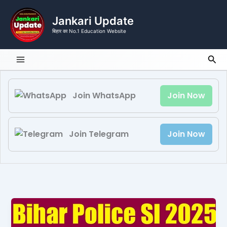
Skip
to
Jankari Update
content
बिहार का No.1 Education Website
Sea
Join WhatsApp
Join Now
Join Telegram
Join Now