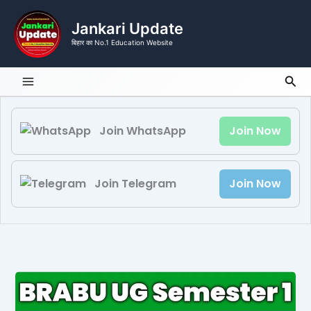
Skip
to
Jankari Update
content
बिहार का No.1 Education Website
Sea
Join WhatsApp
Join Now
Join Telegram
Join Now