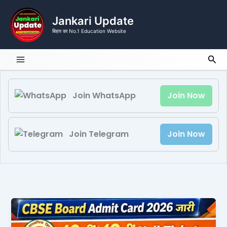
Skip
to
Jankari Update
content
बिहार का No.1 Education Website
Sea
Join WhatsApp
Join Now
Join Telegram
Join Now