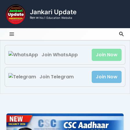
Skip
to
Jankari Update
content
बिहार का No.1 Education Website
Sea
Join WhatsApp
Join Now
Join Telegram
Join Now