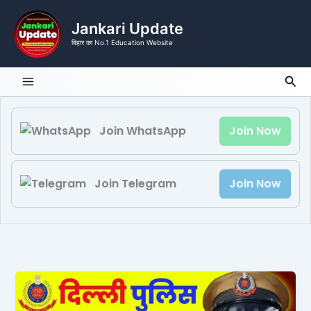
Skip
to
Jankari Update
content
बिहार का No.1 Education Website
Sea
Join WhatsApp
Join Now
Join Telegram
Join Now