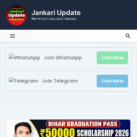
Skip
to
Jankari Update
content
बिहार का No.1 Education Website
Sea
Join WhatsApp
Join Now
Join Telegram
Join Now