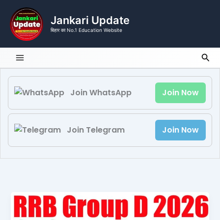
Skip
to
Jankari Update
content
बिहार का No.1 Education Website
Sea
Join WhatsApp
Join Now
Join Telegram
Join Now