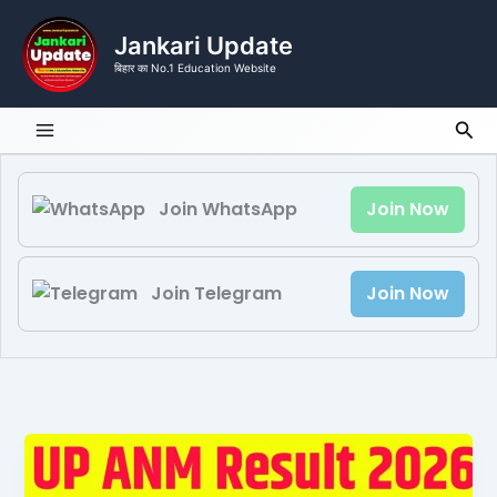
Skip
to
Jankari Update
content
बिहार का No.1 Education Website
Sea
Join WhatsApp
Join Now
Join Telegram
Join Now