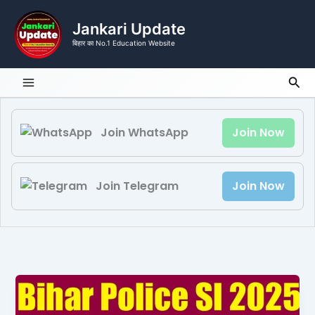
Skip
to
Jankari Update
content
बिहार का No.1 Education Website
Sea
Join WhatsApp
Join Now
Join Telegram
Join Now