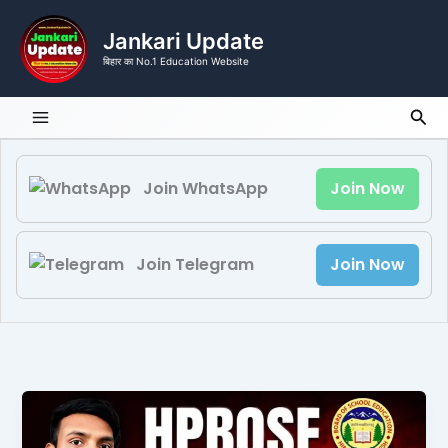
Skip
to
Jankari Update
content
बिहार का No.1 Education Website
Sea
Join WhatsApp
Join Now
Join Telegram
Join Now