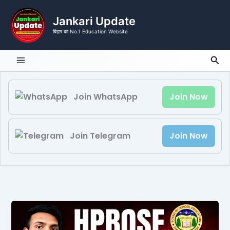
Skip
to
Jankari Update
content
बिहार का No.1 Education Website
Sea
Join WhatsApp
Join Now
Join Telegram
Join Now