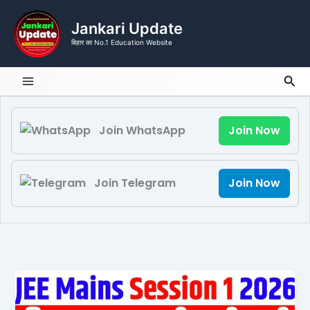
Skip
to
Jankari Update
content
बिहार का No.1 Education Website
Sea
Join WhatsApp
Join Now
Join Telegram
Join Now