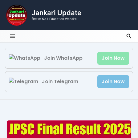
Skip
to
Jankari Update
content
बिहार का No.1 Education Website
Sea
Join WhatsApp
Join Now
Join Telegram
Join Now