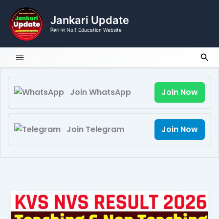
Skip
to
Jankari Update
content
बिहार का No.1 Education Website
Sea
Join WhatsApp
Join Now
Join Telegram
Join Now