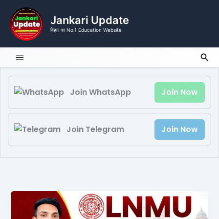
Skip
to
Jankari Update
content
बिहार का No.1 Education Website
Sea
Join WhatsApp
Join Now
Join Telegram
Join Now