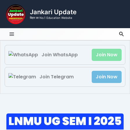
Skip
to
Jankari Update
content
बिहार का No.1 Education Website
Sea
Join WhatsApp
Join Now
Join Telegram
Join Now