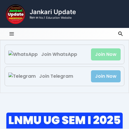
Skip
to
Jankari Update
content
बिहार का No.1 Education Website
Sea
Join WhatsApp
Join Now
Join Telegram
Join Now