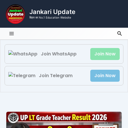
Skip
to
Jankari Update
content
बिहार का No.1 Education Website
Sea
Join WhatsApp
Join Now
Join Telegram
Join Now