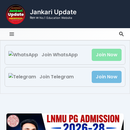
Skip
to
Jankari Update
content
बिहार का No.1 Education Website
Sea
Join WhatsApp
Join Now
Join Telegram
Join Now