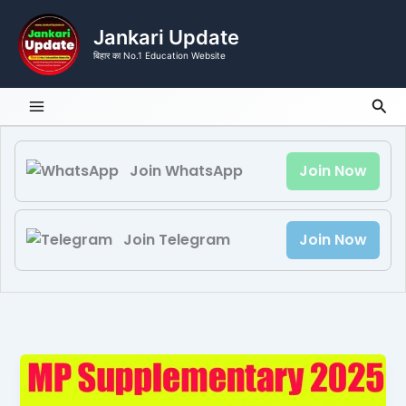
Skip
to
Jankari Update
content
बिहार का No.1 Education Website
Sea
Join WhatsApp
Join Now
Join Telegram
Join Now