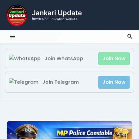
Skip
to
Jankari Update
content
बिहार का No.1 Education Website
Sea
Join WhatsApp
Join Now
Join Telegram
Join Now