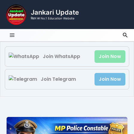
Skip
to
Jankari Update
content
बिहार का No.1 Education Website
Sea
Join WhatsApp
Join Now
Join Telegram
Join Now