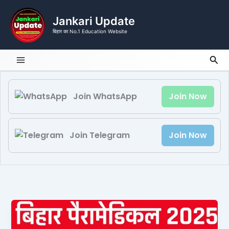
Skip
to
Jankari Update
content
बिहार का No.1 Education Website
Sea
Join WhatsApp
Join Now
Join Telegram
Join Now