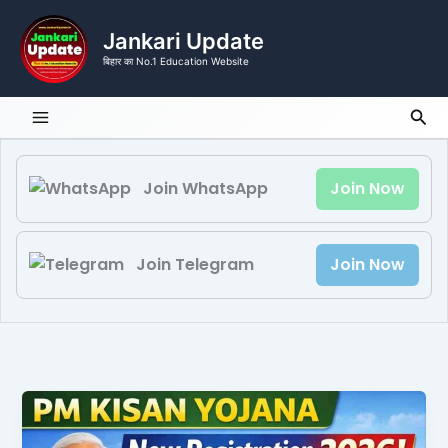
Skip
to
Jankari Update
content
बिहार का No.1 Education Website
Sea
Join WhatsApp
Join Now
Join Telegram
Join Now