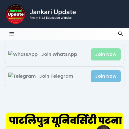
Skip
to
Jankari Update
content
बिहार का No.1 Education Website
Sea
Join WhatsApp
Join Now
Join Telegram
Join Now