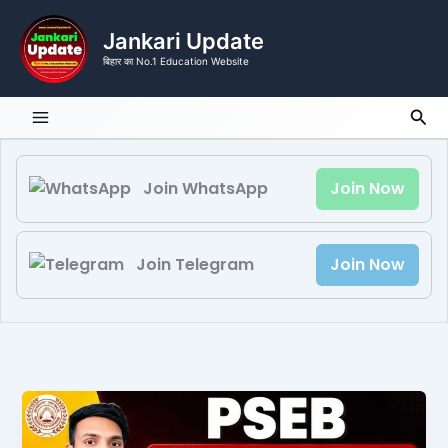
Skip
to
Jankari Update
content
बिहार का No.1 Education Website
Sea
Join WhatsApp
Join Now
Join Telegram
Join Now