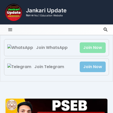
Skip
to
Jankari Update
content
बिहार का No.1 Education Website
Sea
Join WhatsApp
Join Now
Join Telegram
Join Now