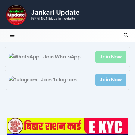
Skip
to
Jankari Update
content
बिहार का No.1 Education Website
Sea
Join WhatsApp
Join Now
Join Telegram
Join Now