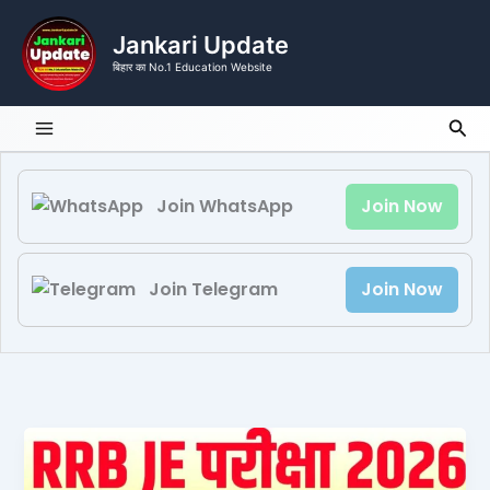
Skip
to
Jankari Update
content
बिहार का No.1 Education Website
Sea
Join WhatsApp
Join Now
Join Telegram
Join Now