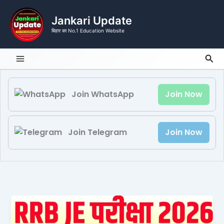
Skip
to
Jankari Update
content
बिहार का No.1 Education Website
Sea
Join WhatsApp
Join Now
Join Telegram
Join Now