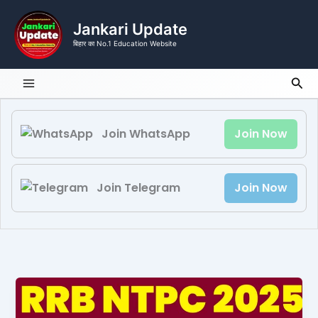
Skip
to
Jankari Update
content
बिहार का No.1 Education Website
Sea
Join WhatsApp
Join Now
Join Telegram
Join Now