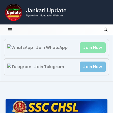
Skip
to
Jankari Update
content
बिहार का No.1 Education Website
Sea
Join WhatsApp
Join Now
Join Telegram
Join Now