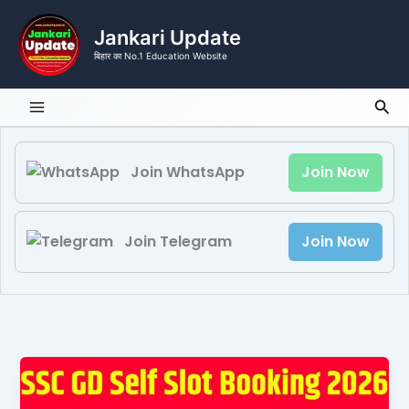
Skip
to
Jankari Update
content
बिहार का No.1 Education Website
Sea
Join WhatsApp
Join Now
Join Telegram
Join Now