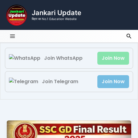
Skip
to
Jankari Update
content
बिहार का No.1 Education Website
Sea
Join WhatsApp
Join Now
Join Telegram
Join Now