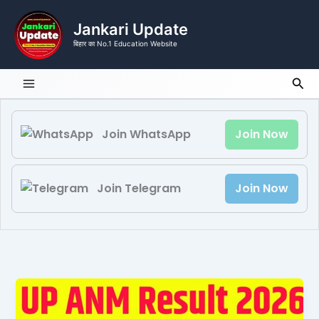
Skip
to
Jankari Update
content
बिहार का No.1 Education Website
Sea
Join WhatsApp
Join Now
Join Telegram
Join Now