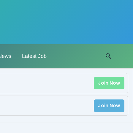
Search
News
Latest Job
Join Now
Join Now