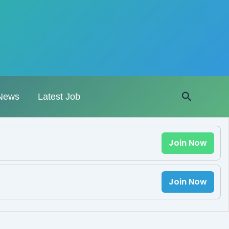
Search
News
Latest Job
Join Now
Join Now