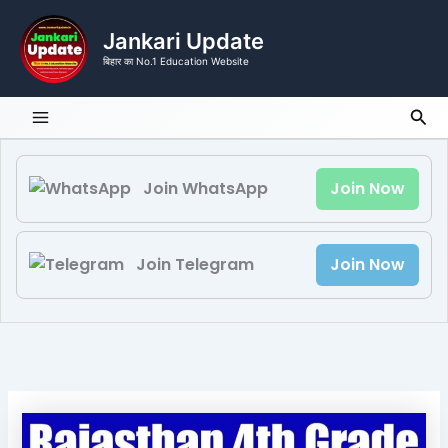
Skip
to
Jankari Update
content
बिहार का No.1 Education Website
Sea
Join WhatsApp
Join Now
Join Telegram
Join Now