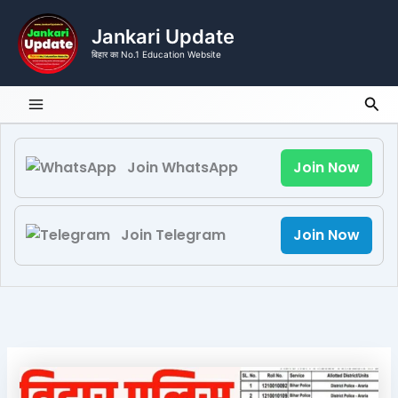
Skip
to
Jankari Update
content
बिहार का No.1 Education Website
Sea
Join WhatsApp
Join Now
Join Telegram
Join Now