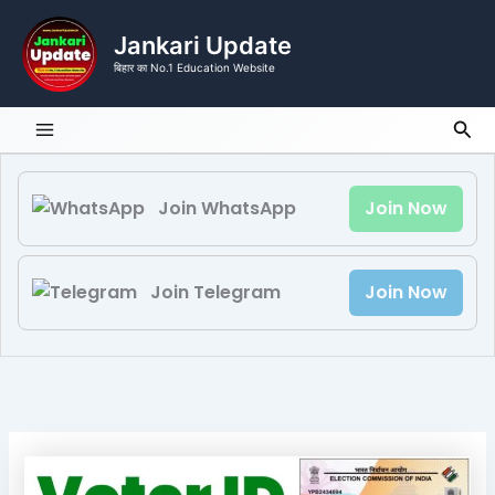
Skip
to
Jankari Update
content
बिहार का No.1 Education Website
Sea
Join WhatsApp
Join Now
Join Telegram
Join Now